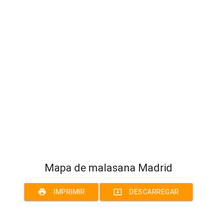
Mapa de malasana Madrid
print
system_update_alt
IMPRIMIR
DESCARREGAR